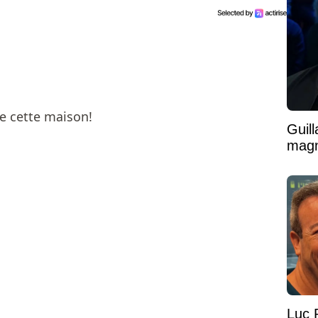
de cette maison!
Guil
magni
Luc 