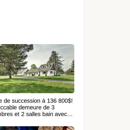
e de succession à 136 800$!
ccable demeure de 3
bres et 2 salles bain avec
 terrain de 95 950 pi²