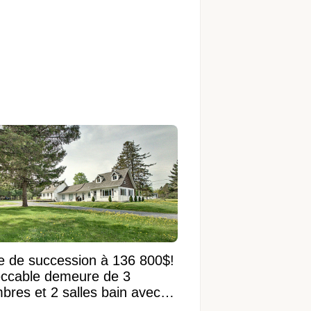
e de succession à 136 800$!
ccable demeure de 3
bres et 2 salles bain avec
 terrain de 95 950 pi²