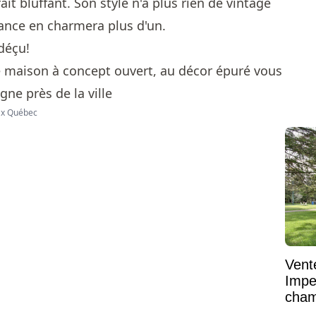
ait bluffant. Son style n'a plus rien de vintage
dance en charmera plus d'un.
 déçu!
max Québec
Vent
Impe
cham
vaste