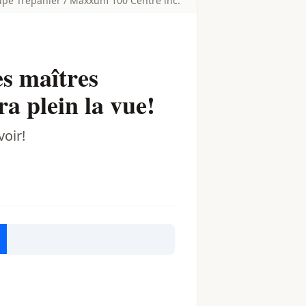
roupe Trépanier / Maxxum 100 Centre inc.
es maîtres
ra plein la vue!
oir!