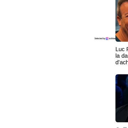
Luc 
la d
d'ac