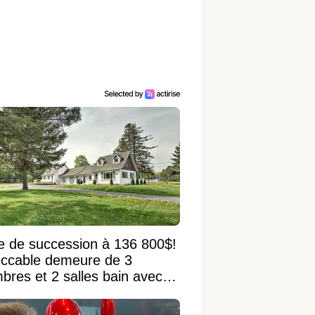
e de succession à 136 800$!
ccable demeure de 3
bres et 2 salles bain avec
 terrain de 95 950 pi²