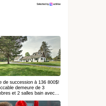
e de succession à 136 800$!
ccable demeure de 3
bres et 2 salles bain avec
 terrain de 95 950 pi²