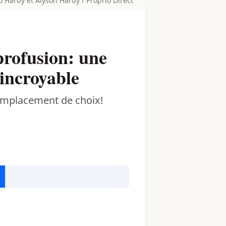
 Hardy et Alyson Hardy / Proprio Direct
profusion: une
 incroyable
emplacement de choix!