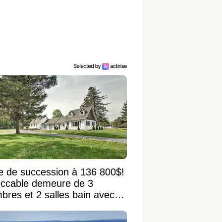
e de succession à 136 800$!
ccable demeure de 3
bres et 2 salles bain avec
 terrain de 95 950 pi²