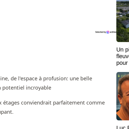
Un pi
fleu
pour
x étages conviendrait parfaitement comme
upant.
Luc 