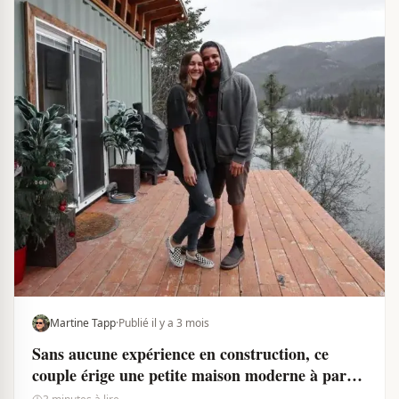
Martine Tapp
·
Publié il y a 3 mois
Sans aucune expérience en construction, ce
couple érige une petite maison moderne à partir
d’un conteneur