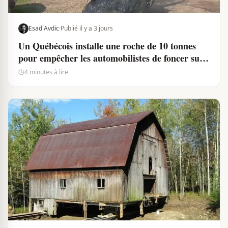
Esad Avdic
·
Publié il y a 3 jours
Un Québécois installe une roche de 10 tonnes
pour empêcher les automobilistes de foncer sur
sa maison
4 minutes à lire