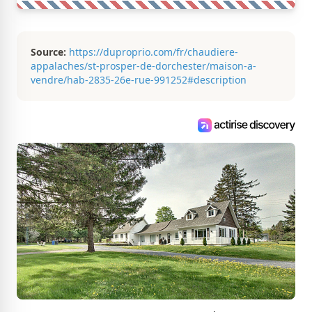
Source:
https://duproprio.com/fr/chaudiere-
appalaches/st-prosper-de-dorchester/maison-a-
vendre/hab-2835-26e-rue-991252#description