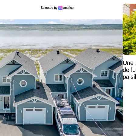
Une 
de lu
pais
Mais