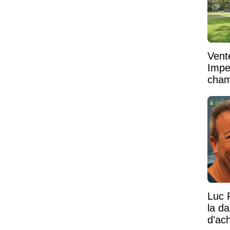
Vent
Impe
cham
vaste
Luc 
la d
d'ac