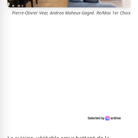
Pierre-Olivier Vear, Andrea Maheux-Gagné. Re/Max 1er Choix
La cuisine, véritable cœur battant de la