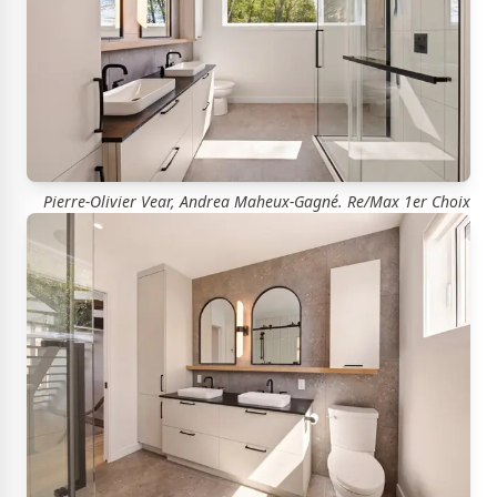
Pierre-Olivier Vear, Andrea Maheux-Gagné. Re/Max 1er Choix