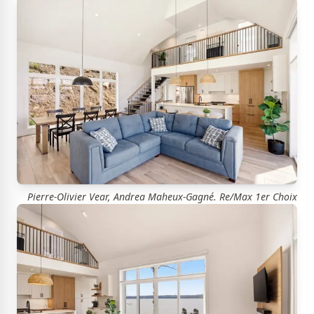
Pierre-Olivier Vear, Andrea Maheux-Gagné. Re/Max 1er Choix