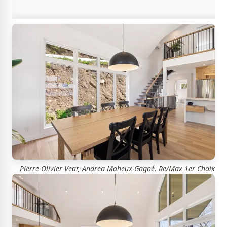
Pierre-Olivier Vear, Andrea Maheux-Gagné. Re/Max 1er Choix