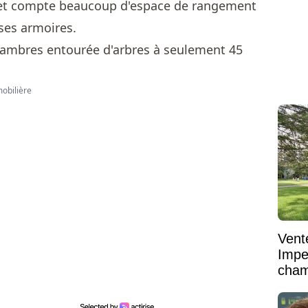
x et compte beaucoup d'espace de rangement
 ses armoires.
mobilière
Vent
Impe
cham
vaste