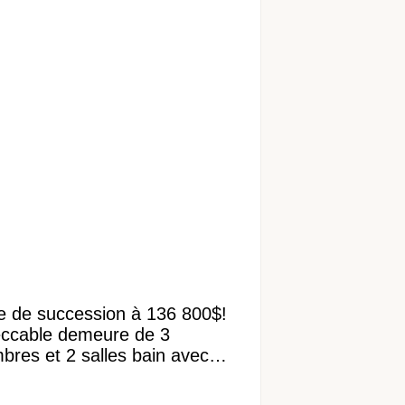
e de succession à 136 800$!
ccable demeure de 3
bres et 2 salles bain avec
 terrain de 95 950 pi²