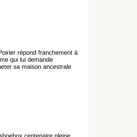
Poirier répond franchement à
ame qui lui demande
heter sa maison ancestrale
shoebox centenaire pleine