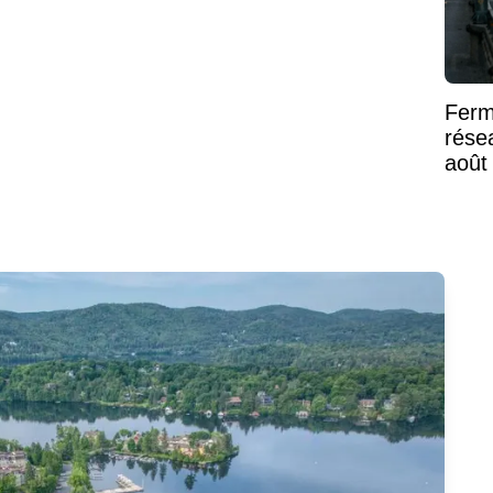
Ferm
rése
août
Mont