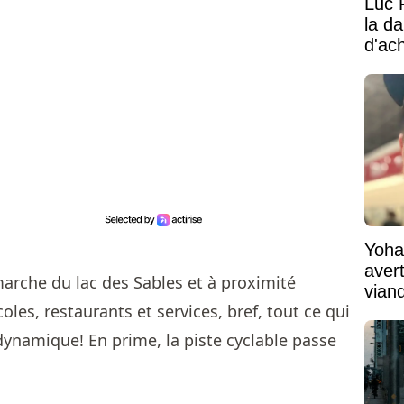
Luc 
la d
d'ac
Yoha
aver
marche du lac des Sables et à proximité
vian
es, restaurants et services, bref, tout ce qui
cet i
dynamique! En prime, la piste cyclable passe