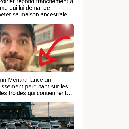
Poirier répond franchement à
ame qui lui demande
heter sa maison ancestrale
nn Ménard lance un
tissement percutant sur les
des froides qui contiennent
ngrédient