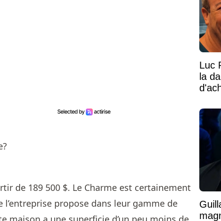
Luc 
la d
d'ac
rtir de 189 500 $. Le Charme est certainement
e l’entreprise propose dans leur gamme de
Guil
magni
ite maison a une superficie d’un peu moins de