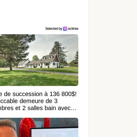
e de succession à 136 800$!
ccable demeure de 3
bres et 2 salles bain avec
 terrain de 95 950 pi²