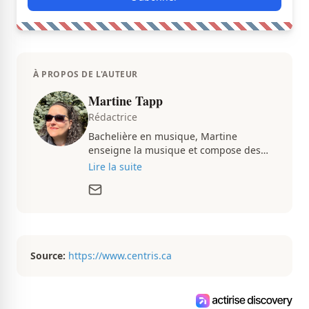
À PROPOS DE L'AUTEUR
Martine Tapp
Rédactrice
Bachelière en musique, Martine
enseigne la musique et compose des
pièces musicales pendant ses temps
Lire la suite
libres. Passionnée d’architecture et
d’aménagement intérieur, elle suit de
très près le marché immobilier du
Québec pour vous présenter de
magnifiques propriétés à vendre.
Source:
https://www.centris.ca