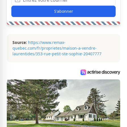
S'abonner
Source:
https://www.remax-
quebec.com/fr/proprietes/maison-a-vendre-
laurentides/353-rue-petit-ste-sophie-20407777