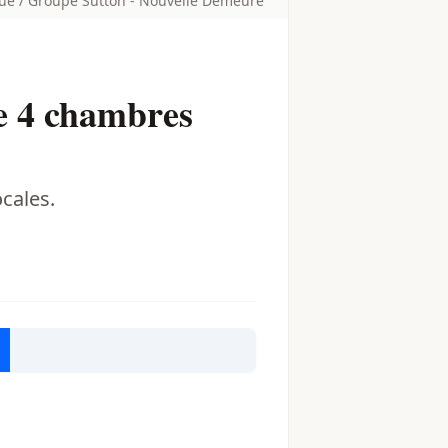
ue / Groupe Sutton - Nouvelle Demeure
e 4 chambres
cales.