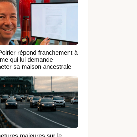
Poirier répond franchement à
ame qui lui demande
heter sa maison ancestrale
etures majeures sur le