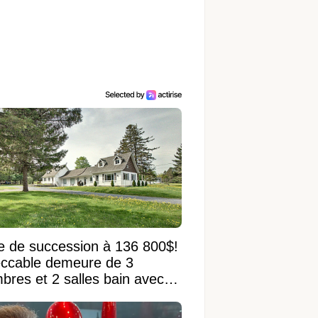
e de succession à 136 800$!
ccable demeure de 3
bres et 2 salles bain avec
 terrain de 95 950 pi²