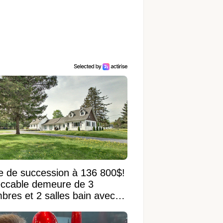
e de succession à 136 800$!
ccable demeure de 3
bres et 2 salles bain avec
 terrain de 95 950 pi²