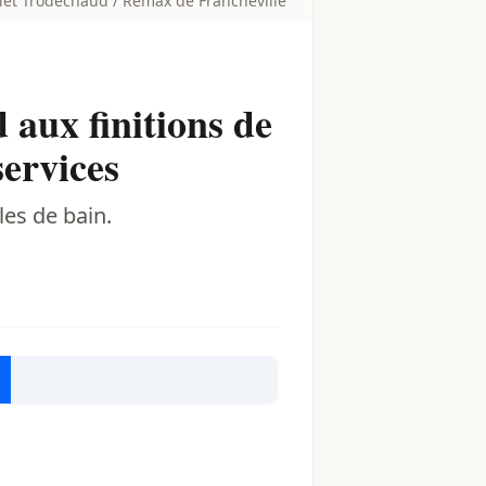
let Trodéchaud / Remax de Francheville
 aux finitions de
services
es de bain.