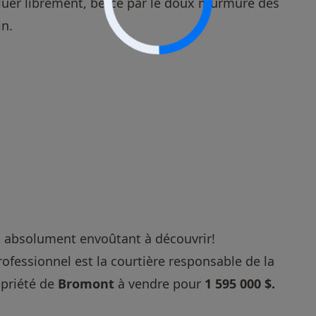
uer librement, bercé par le doux murmure des
in.
et absolument envoûtant à découvrir!
rofessionnel
est la courtière responsable de la
opriété de
Bromont
à vendre pour
1 595 000 $.