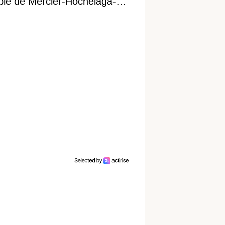
ible de Mercier-Hochelaga-
onneuve