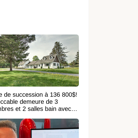
e de succession à 136 800$!
ccable demeure de 3
bres et 2 salles bain avec
 terrain de 95 950 pi²