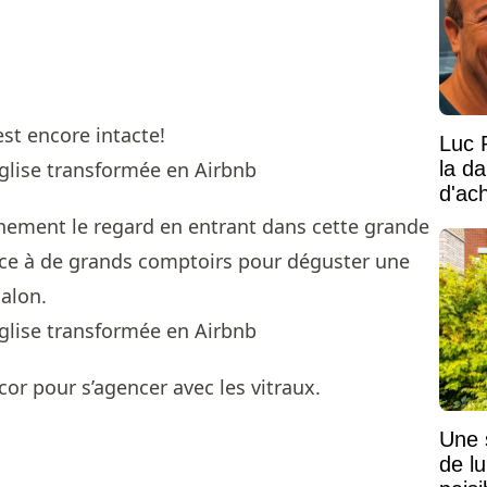
est encore intacte!
Luc 
la d
d'ac
tainement le regard en entrant dans cette grande
ace à de grands comptoirs pour déguster une
salon.
or pour s’agencer avec les vitraux.
Une 
de lu