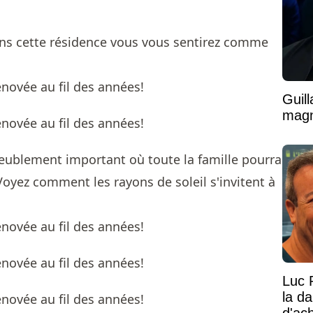
ans cette résidence vous vous sentirez comme
Guil
magni
ublement important où toute la famille pourra
 Voyez comment les rayons de soleil s'invitent à
Luc 
la d
d'ac