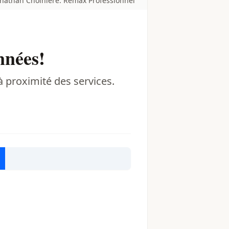
onathan Choinière. Remax Professionnel
nnées!
 proximité des services.