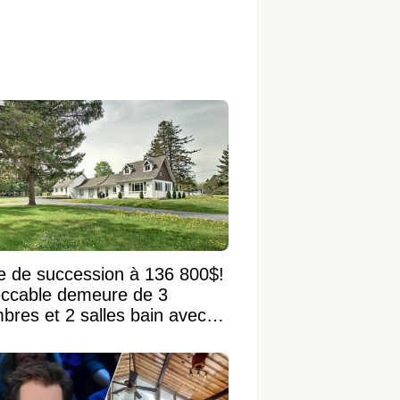
e de succession à 136 800$!
ccable demeure de 3
bres et 2 salles bain avec
 terrain de 95 950 pi²