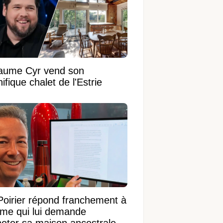
laume Cyr vend son
fique chalet de l'Estrie
Poirier répond franchement à
ame qui lui demande
heter sa maison ancestrale