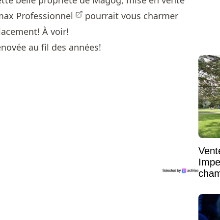
tte belle propriété de Magog, mise en vente
max Professionnel
pourrait vous charmer
lacement! À voir!
Vent
Impe
cham
vaste