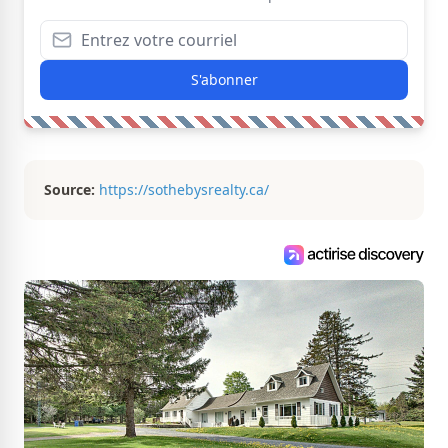
S'abonner
Source:
https://sothebysrealty.ca/