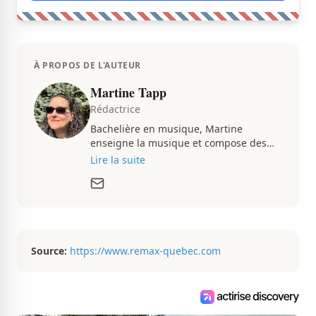
À PROPOS DE L'AUTEUR
Martine Tapp
Rédactrice
Bachelière en musique, Martine
enseigne la musique et compose des
pièces musicales pendant ses temps
Lire la suite
libres. Passionnée d’architecture et
d’aménagement intérieur, elle suit de
très près le marché immobilier du
Québec pour vous présenter de
magnifiques propriétés à vendre.
Source:
https://www.remax-quebec.com