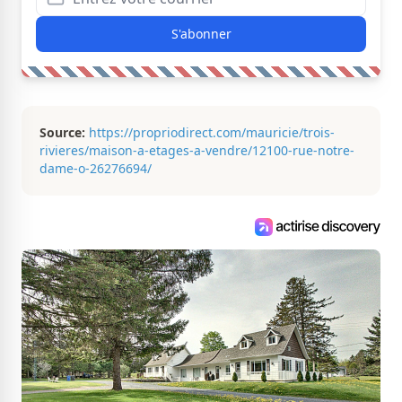
S'abonner
Source:
https://propriodirect.com/mauricie/trois-
rivieres/maison-a-etages-a-vendre/12100-rue-notre-
dame-o-26276694/