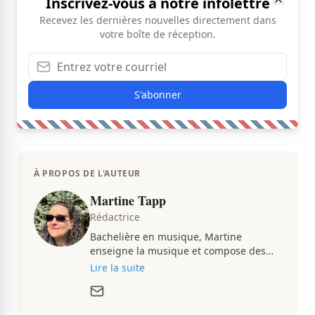
Inscrivez-vous à notre infolettre
Recevez les dernières nouvelles directement dans
votre boîte de réception.
S'abonner
À PROPOS DE L'AUTEUR
Martine Tapp
Rédactrice
Bachelière en musique, Martine
enseigne la musique et compose des
pièces musicales pendant ses temps
Lire la suite
libres. Passionnée d’architecture et
d’aménagement intérieur, elle suit de
très près le marché immobilier du