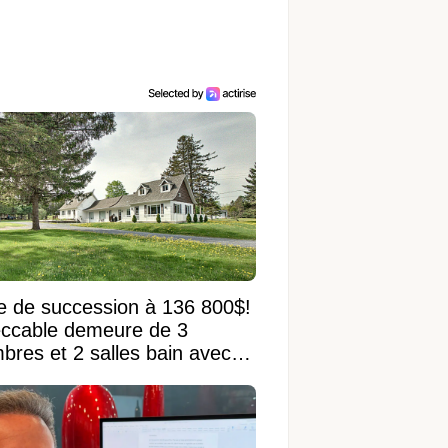
e de succession à 136 800$!
ccable demeure de 3
bres et 2 salles bain avec
 terrain de 95 950 pi²