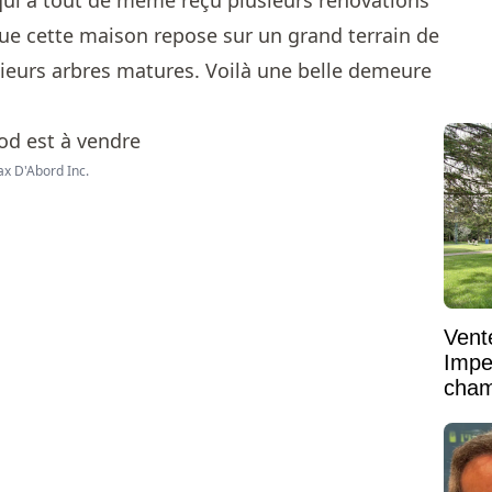
qui a tout de même reçu plusieurs rénovations
que cette maison repose sur un grand terrain de
sieurs arbres matures. Voilà une belle demeure
ax D'Abord Inc.
Vent
Impe
cham
vaste