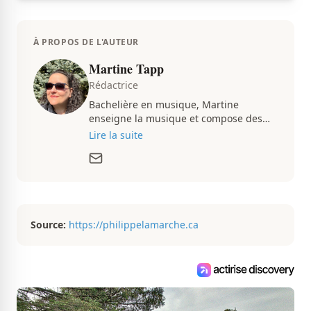
À PROPOS DE L'AUTEUR
Martine Tapp
Rédactrice
Bachelière en musique, Martine
enseigne la musique et compose des
pièces musicales pendant ses temps
Lire la suite
libres. Passionnée d’architecture et
d’aménagement intérieur, elle suit de
très près le marché immobilier du
Québec pour vous présenter de
magnifiques propriétés à vendre.
Source:
https://philippelamarche.ca