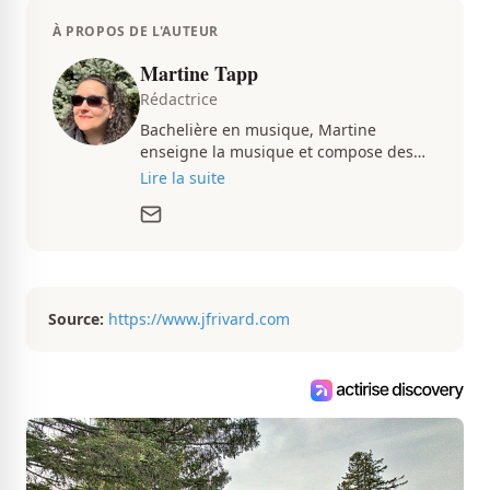
À PROPOS DE L'AUTEUR
Martine Tapp
Rédactrice
Bachelière en musique, Martine
enseigne la musique et compose des
pièces musicales pendant ses temps
Lire la suite
libres. Passionnée d’architecture et
d’aménagement intérieur, elle suit de
très près le marché immobilier du
Québec pour vous présenter de
magnifiques propriétés à vendre.
Source:
https://www.jfrivard.com