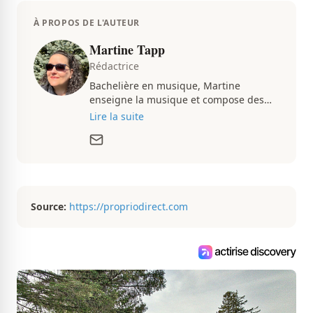
À PROPOS DE L'AUTEUR
Martine Tapp
Rédactrice
Bachelière en musique, Martine
enseigne la musique et compose des
pièces musicales pendant ses temps
Lire la suite
libres. Passionnée d’architecture et
d’aménagement intérieur, elle suit de
très près le marché immobilier du
Québec pour vous présenter de
magnifiques propriétés à vendre.
Source:
https://propriodirect.com