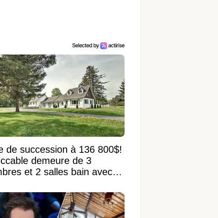
e de succession à 136 800$!
ccable demeure de 3
bres et 2 salles bain avec
 terrain de 95 950 pi²