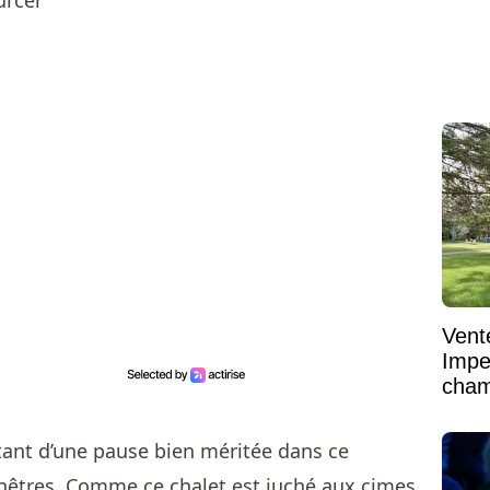
Vent
Impe
cham
vaste
tant d’une pause bien méritée dans ce
nêtres. Comme ce chalet est juché aux cimes