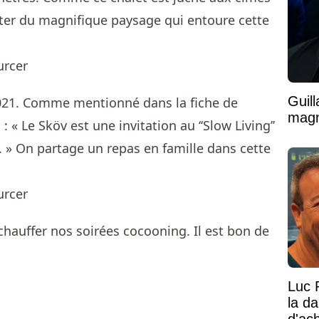
iter du magnifique paysage qui entoure cette
Guil
2021. Comme mentionné dans la fiche de
magni
: « Le Sköv est une invitation au ‘‘Slow Living’’
 » On partage un repas en famille dans cette
hauffer nos soirées cocooning. Il est bon de
Luc 
la d
d'ac