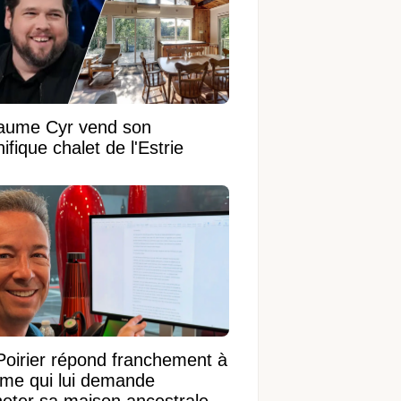
laume Cyr vend son
fique chalet de l'Estrie
Poirier répond franchement à
ame qui lui demande
heter sa maison ancestrale