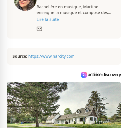
Bachelière en musique, Martine
enseigne la musique et compose des
pièces musicales pendant ses temps
Lire la suite
libres. Passionnée d’architecture et
d’aménagement intérieur, elle suit de
très près le marché immobilier du
Québec pour vous présenter de
magnifiques propriétés à vendre.
Source:
https://www.narcity.com