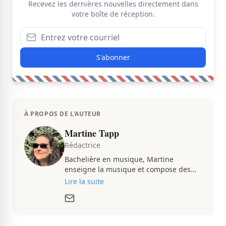
Recevez les dernières nouvelles directement dans
votre boîte de réception.
S'abonner
À PROPOS DE L'AUTEUR
Martine Tapp
Rédactrice
Bachelière en musique, Martine
enseigne la musique et compose des
pièces musicales pendant ses temps
Lire la suite
libres. Passionnée d’architecture et
d’aménagement intérieur, elle suit de
très près le marché immobilier du
Québec pour vous présenter de