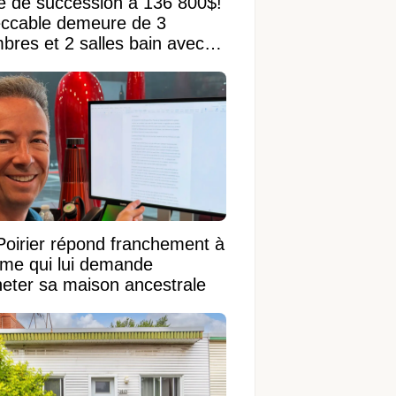
e de succession à 136 800$!
ccable demeure de 3
bres et 2 salles bain avec
 terrain de 95 950 pi²
Poirier répond franchement à
ame qui lui demande
heter sa maison ancestrale