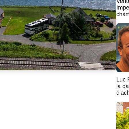
Vent
Impe
cham
vaste
Luc 
la d
d'ac