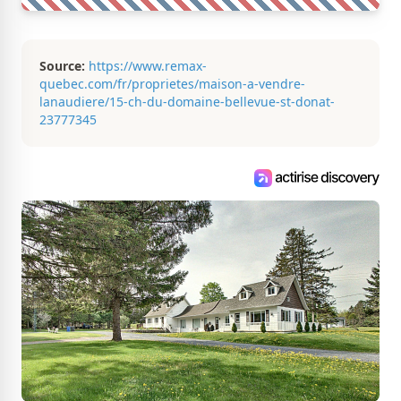
Source:
https://www.remax-
quebec.com/fr/proprietes/maison-a-vendre-
lanaudiere/15-ch-du-domaine-bellevue-st-donat-
23777345