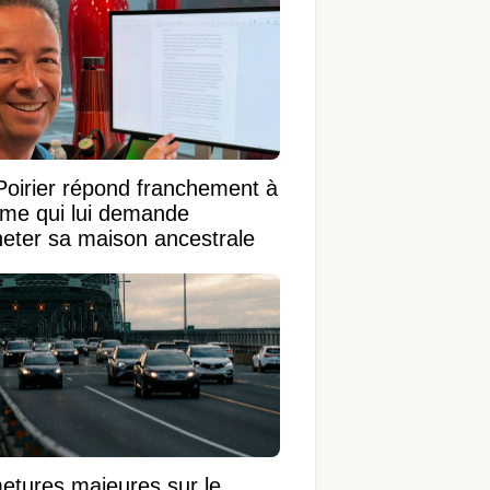
Poirier répond franchement à
ame qui lui demande
heter sa maison ancestrale
etures majeures sur le