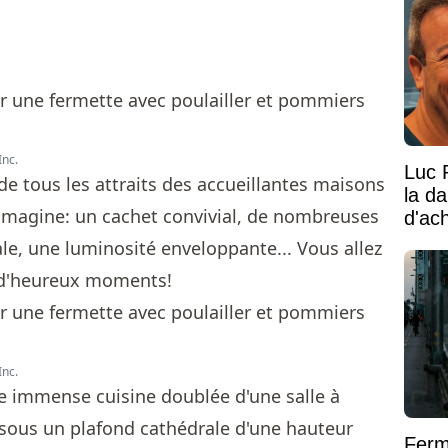
Inc.
Luc 
de tous les attraits des accueillantes maisons
la d
imagine: un cachet convivial, de nombreuses
d'ac
le, une luminosité enveloppante... Vous allez
re d'heureux moments!
Inc.
ne immense cuisine doublée d'une salle à
sous un plafond cathédrale d'une hauteur
Ferm