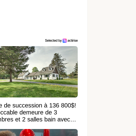
e de succession à 136 800$!
ccable demeure de 3
bres et 2 salles bain avec
 terrain de 95 950 pi²