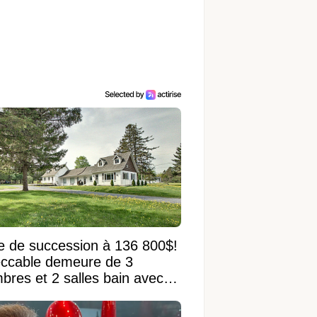
e de succession à 136 800$!
ccable demeure de 3
bres et 2 salles bain avec
 terrain de 95 950 pi²