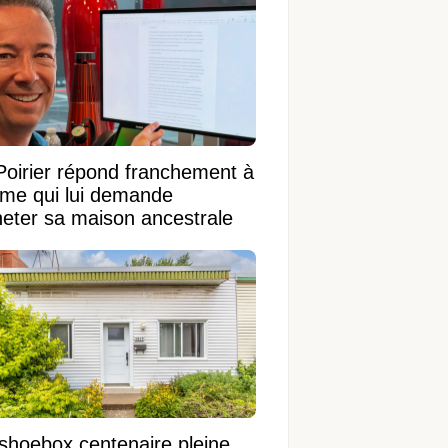
Poirier répond franchement à
ame qui lui demande
heter sa maison ancestrale
shoebox centenaire pleine