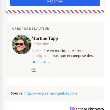
S'abonner
À PROPOS DE L'AUTEUR
Martine Tapp
Rédactrice
Bachelière en musique, Martine
enseigne la musique et compose des
pièces musicales pendant ses temps
Lire la suite
libres. Passionnée d’architecture et
d’aménagement intérieur, elle suit de
très près le marché immobilier du
Québec pour vous présenter de
magnifiques propriétés à vendre.
Source:
https://www.remax-quebec.com