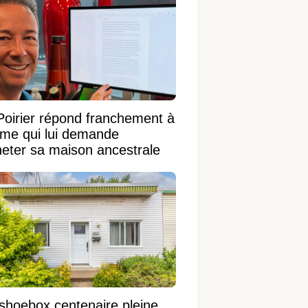
Poirier répond franchement à
ame qui lui demande
heter sa maison ancestrale
shoebox centenaire pleine