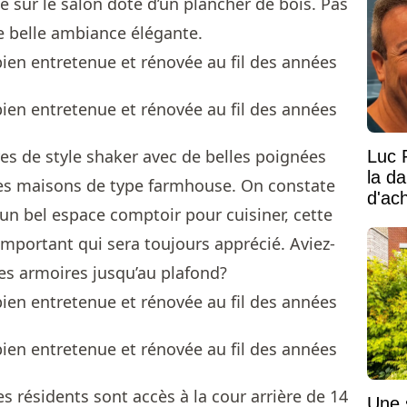
te sur le salon doté d’un plancher de bois. Pas
ne belle ambiance élégante.
es de style shaker avec de belles poignées
Luc 
la d
es maisons de type farmhouse. On constate
d'ac
un bel espace comptoir pour cuisiner, cette
portant qui sera toujours apprécié. Aviez-
des armoires jusqu’au plafond?
es résidents sont accès à la cour arrière de 14
Une 