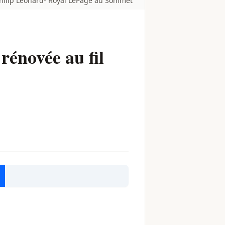
hilip Leonard- Royal LePage au Sommet
rénovée au fil