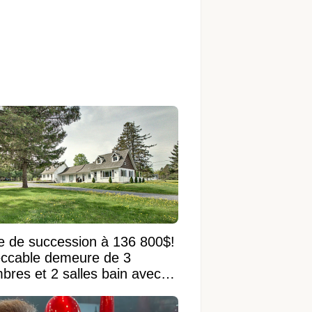
e de succession à 136 800$!
ccable demeure de 3
bres et 2 salles bain avec
 terrain de 95 950 pi²