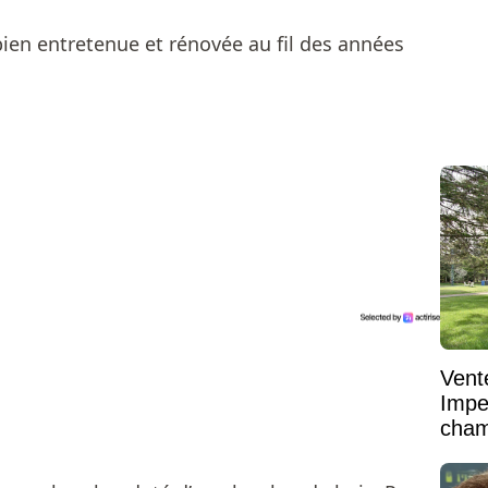
Vent
Impe
cham
vaste