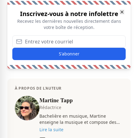
Inscrivez-vous à notre infolettre
Recevez les dernières nouvelles directement dans
votre boîte de réception.
S'abonner
À PROPOS DE L'AUTEUR
Martine Tapp
Rédactrice
Bachelière en musique, Martine
enseigne la musique et compose des
pièces musicales pendant ses temps
Lire la suite
libres. Passionnée d’architecture et