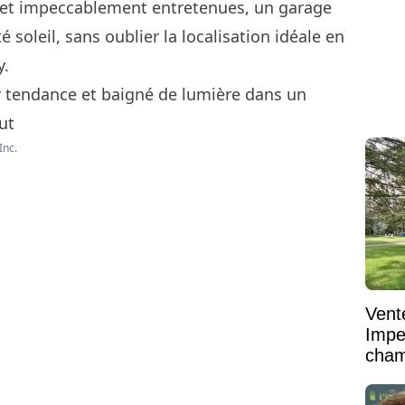
s et impeccablement entretenues, un garage
é soleil, sans oublier la localisation idéale en
y.
Inc.
Vent
Impe
cham
vaste