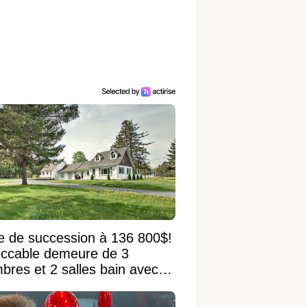
e de succession à 136 800$!
ccable demeure de 3
bres et 2 salles bain avec
 terrain de 95 950 pi²