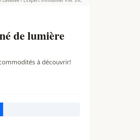
Lavallée / L'Expert immobilier P.M. Inc.
gné de lumière
e commodités à découvrir!