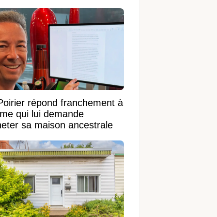
 terrain de 95 950 pi²
Poirier répond franchement à
ame qui lui demande
heter sa maison ancestrale