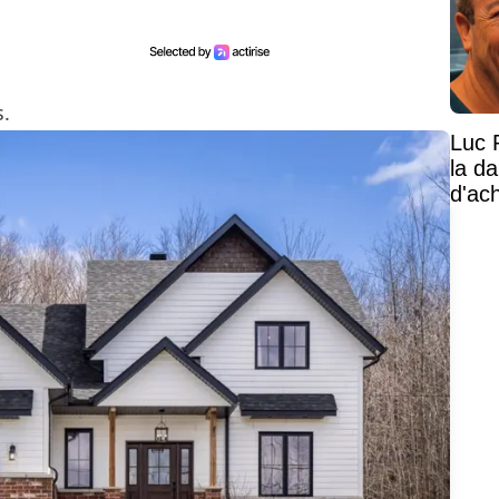
s.
Luc 
la d
d'ac