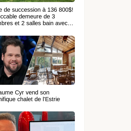
e de succession à 136 800$!
ccable demeure de 3
bres et 2 salles bain avec
 terrain de 95 950 pi²
laume Cyr vend son
fique chalet de l'Estrie