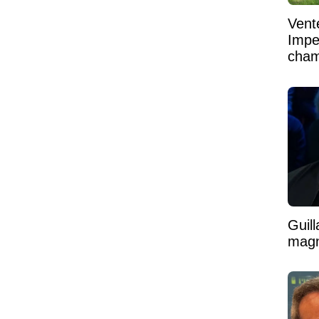
Vent
Impe
cham
vaste
Guil
magni