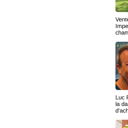
Vent
Impe
cham
vaste
Luc 
la d
d'ac