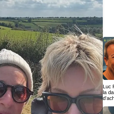
Luc 
la d
d'ac