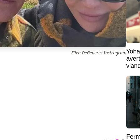
Yoha
Ellen DeGeneres Instragram
aver
vian
cet i
Ferm