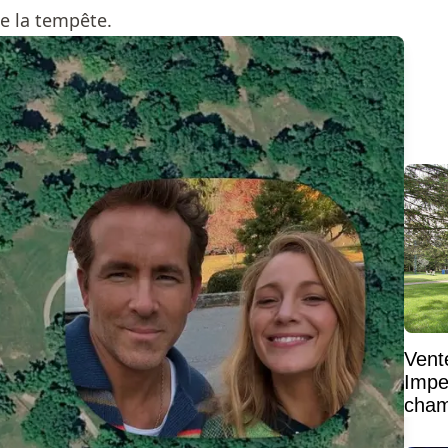
e la tempête.
Vent
Impe
cham
vaste