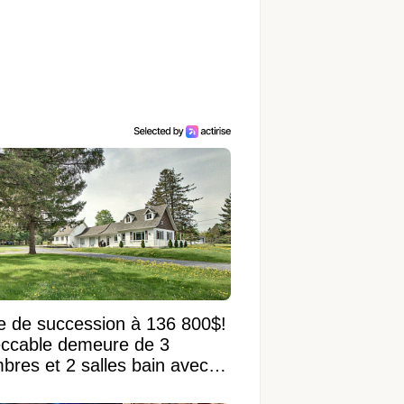
e de succession à 136 800$!
ccable demeure de 3
bres et 2 salles bain avec
 terrain de 95 950 pi²