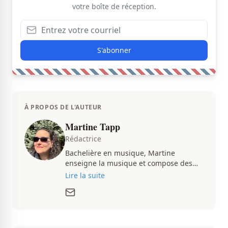
votre boîte de réception.
S'abonner
À PROPOS DE L'AUTEUR
Martine Tapp
Rédactrice
Bachelière en musique, Martine
enseigne la musique et compose des
pièces musicales pendant ses temps
Lire la suite
libres. Passionnée d’architecture et
d’aménagement intérieur, elle suit de
très près le marché immobilier du
Québec pour vous présenter de
magnifiques propriétés à vendre.