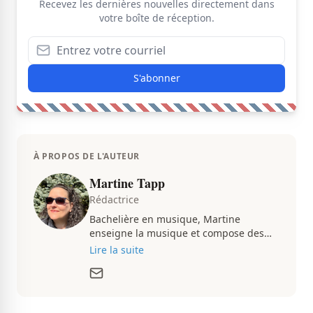
Recevez les dernières nouvelles directement dans
votre boîte de réception.
S'abonner
À PROPOS DE L'AUTEUR
Martine Tapp
Rédactrice
Bachelière en musique, Martine
enseigne la musique et compose des
pièces musicales pendant ses temps
Lire la suite
libres. Passionnée d’architecture et
d’aménagement intérieur, elle suit de
très près le marché immobilier du
Québec pour vous présenter de