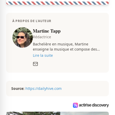
À PROPOS DE L'AUTEUR
Martine Tapp
Rédactrice
Bachelière en musique, Martine
enseigne la musique et compose des
pièces musicales pendant ses temps
Lire la suite
libres. Passionnée d’architecture et
d’aménagement intérieur, elle suit de
très près le marché immobilier du
Québec pour vous présenter de
magnifiques propriétés à vendre.
Source:
https://dailyhive.com