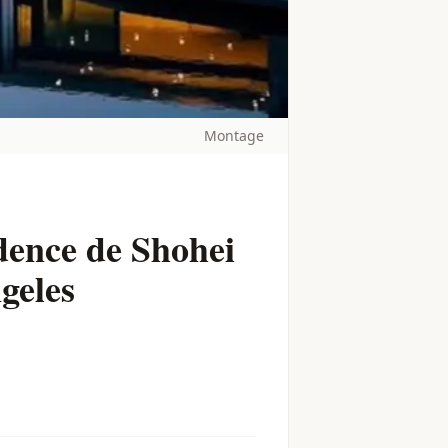
Montage
idence de Shohei
geles