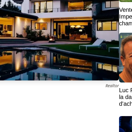
Vent
Impe
cham
vaste
Realtor
Luc 
la d
d'ac