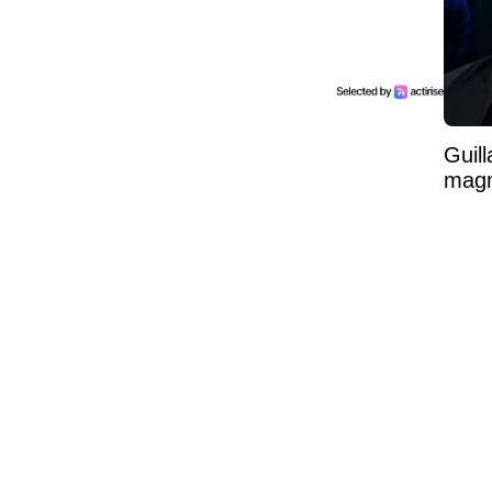
Guil
magni