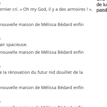
e
de lu
ernier cri. « Oh my God, il y a des armoires ! »,
pais
Mais
e
'air spacieuse.
e
e la rénovation du futur nid douillet de la
e