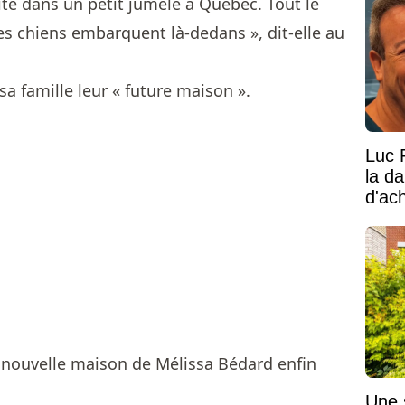
ite dans un petit jumelé à Québec. Tout le
es chiens embarquent là-dedans », dit-elle au
sa famille leur « future maison ».
Luc 
la d
d'ac
Une 