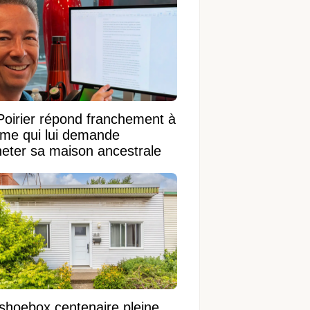
Poirier répond franchement à
ame qui lui demande
heter sa maison ancestrale
shoebox centenaire pleine