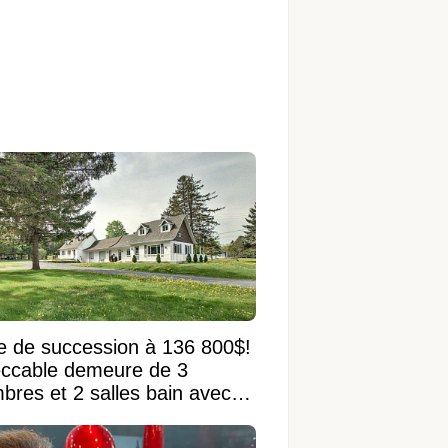
e de succession à 136 800$!
ccable demeure de 3
bres et 2 salles bain avec
 terrain de 95 950 pi²