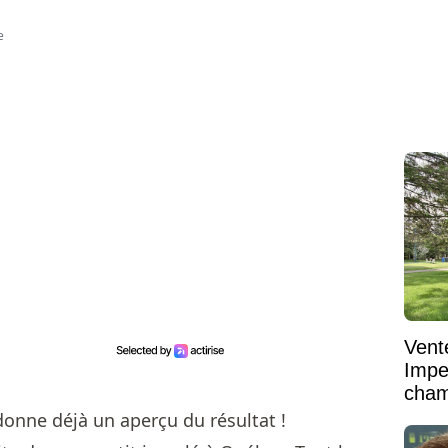
e
Vent
Impe
cham
vaste
onne déjà un aperçu du résultat !