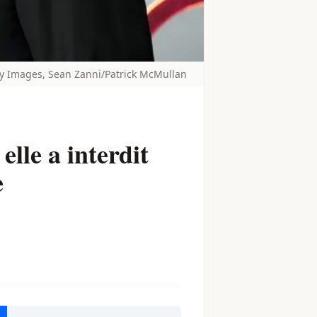
y Images, Sean Zanni/Patrick McMullan
lle a interdit
e