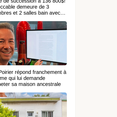
e de succession à 136 800$!
ccable demeure de 3
bres et 2 salles bain avec
 terrain de 95 950 pi²
Poirier répond franchement à
ame qui lui demande
heter sa maison ancestrale