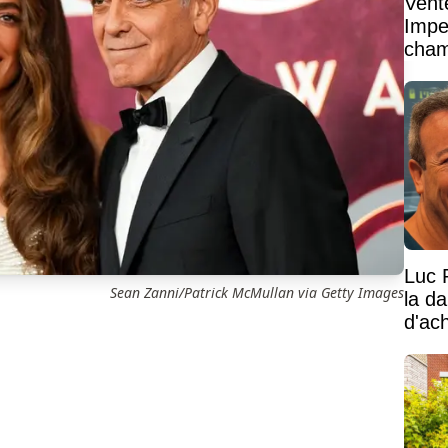
Vent
Impe
cham
vaste
Luc 
Sean Zanni/Patrick McMullan via Getty Images
la d
d'ac